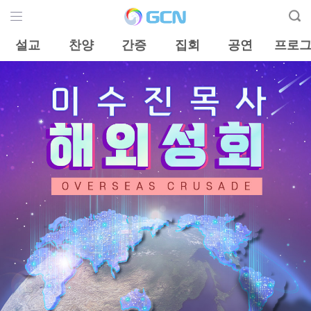
설교
찬양
간증
집회
공연
프로