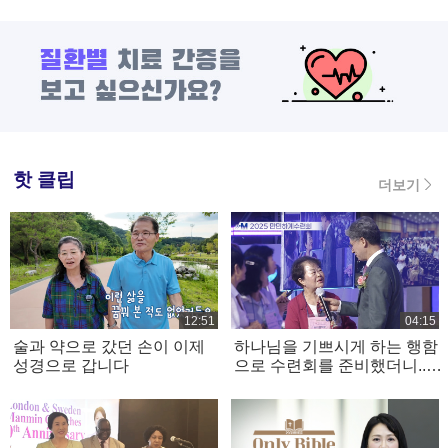
핫 클립
더보기
12:51
04:15
술과 약으로 갔던 손이 이제
하나님을 기쁘시게 하는 행함
성경으로 갑니다
으로 수련회를 준비했더니..ㅣ
척추관 협착증 치료