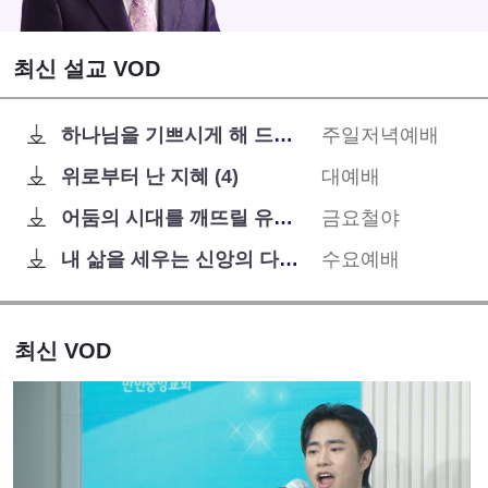
최신 설교 VOD
하나님을 기쁘시게 해 드린 다윗 왕
주일저녁예배
위로부터 난 지혜 (4)
대예배
어둠의 시대를 깨뜨릴 유일한 말씀 - 성결의 복음
금요철야
내 삶을 세우는 신앙의 다림줄
수요예배
최신 VOD