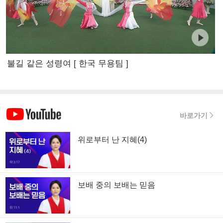
불길 같은 성령여 [ 한국 무용팀 ]
바로가기
위로부터 난 지혜(4)
보배 중의 보배는 믿음