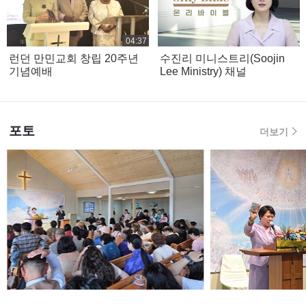
04:37
런던 만민교회 창립 20주년
수진리 미니스트리(Soojin
기념예배
Lee Ministry) 채널
포토
더보기