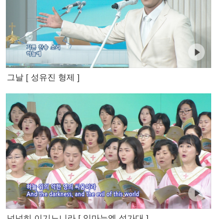
그날 [ 성유진 형제 ]
넉넉히 이기느니라 [ 임마누엘 성가대 ]