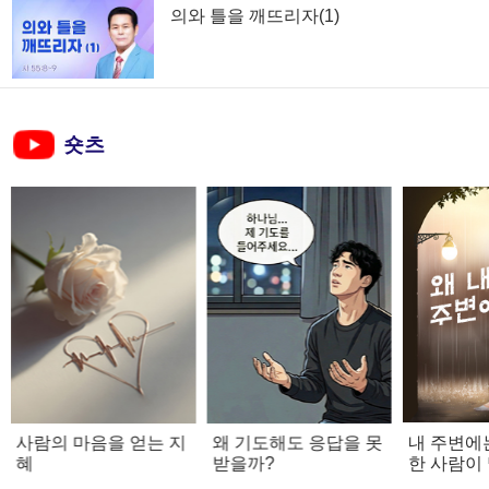
의와 틀을 깨뜨리자(1)
숏츠
사람의 마음을 얻는 지
왜 기도해도 응답을 못
내 주변에
혜
받을까?
한 사람이